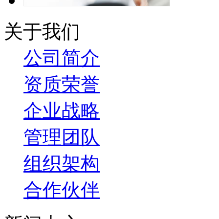
关于我们
公司简介
资质荣誉
企业战略
管理团队
组织架构
合作伙伴