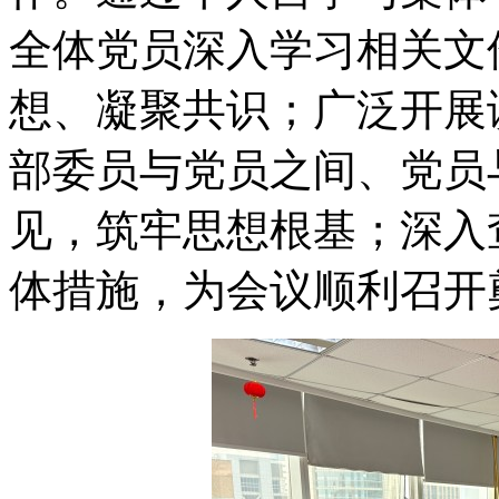
全体党员深入学习相关文
想、凝聚共识；广泛开展
部委员与党员之间、党员
见，筑牢思想根基；深入
体措施，为会议顺利召开