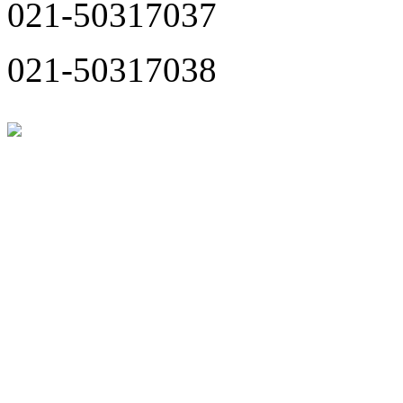
021-50317037
021-50317038