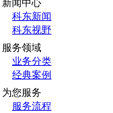
新闻中心
科东新闻
科东视野
服务领域
业务分类
经典案例
为您服务
服务流程